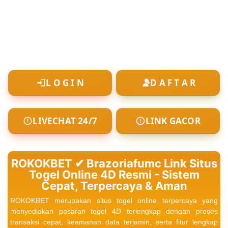
L O G I N
D A F T A R
LIVECHAT 24/7
LINK GACOR
ROKOKBET ✔ Brazoriafumc Link Situs
Togel Online 4D Resmi - Sistem
Cepat, Terpercaya & Aman
ROKOKBET merupakan situs togel online terpercaya yang
menyediakan pasaran togel 4D terlengkap dengan proses
transaksi cepat, keamanan data terjamin, serta fitur lengkap