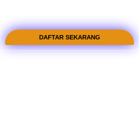
DAFTAR SEKARANG